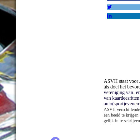
ASVH staat voor A
als doel het bevor
vereniging van- en
van kaartleesritte
auto(sport)evenem
ASVH verschillende 
een beeld te krijge
gelijk in te schrijv