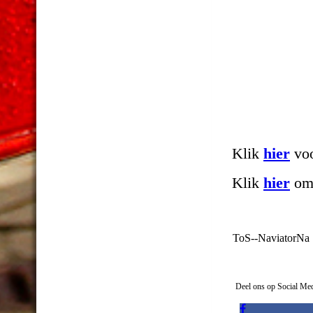
Klik
hier
voo
Klik
hier
om 
ToS--NaviatorNa
Deel ons op Social Me