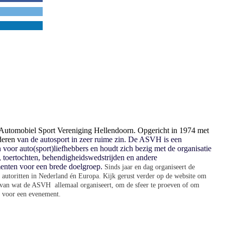
utomobiel Sport Vereniging Hellendoorn. Opgericht in 1974 met
deren v
an de autosport in zeer ruime zin. De ASVH is een
 voor auto(sport)liefhebbers en houdt zich bezig met de organisatie
n, toertochten, behendigheidswedstrijden en andere
enten voor een brede doelgroep.
Sinds jaar en dag organiseert de
autoritten in Nederland én Europa. Kijk g
erust verder op de website om
n van wat de ASVH allemaal organiseert, om de sfeer te proeven of om
en voor een evenement.