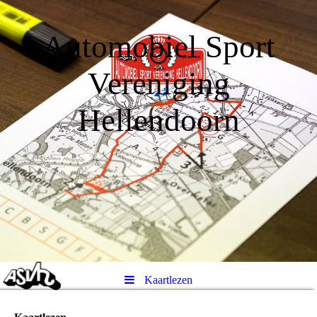
Automobiel Sport
Vereniging
Hellendoorn
Kaartlezen