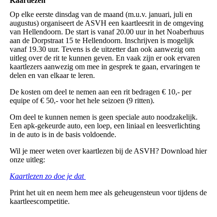
Kaartlezen
Op elke eerste dinsdag van de maand (m.u.v. januari, juli en
augustus) organiseert de ASVH een kaartleesrit in de omgeving
van Hellendoorn. De start is vanaf 20.00 uur in het Noaberhuus
aan de Dorpstraat 15 te Hellendoorn. Inschrijven is mogelijk
vanaf 19.30 uur. Tevens is de uitzetter dan ook aanwezig om
uitleg over de rit te kunnen geven. En vaak zijn er ook ervaren
kaartlezers aanwezig om mee in gesprek te gaan, ervaringen te
delen en van elkaar te leren.
De kosten om deel te nemen aan een rit bedragen € 10,- per
equipe of € 50,- voor het hele seizoen (9 ritten).
Om deel te kunnen nemen is geen speciale auto noodzakelijk.
Een apk-gekeurde auto, een loep, een liniaal en leesverlichting
in de auto is in de basis voldoende.
Wil je meer weten over kaartlezen bij de ASVH? Download hier
onze uitleg:
Kaartlezen zo doe je dat
Print het uit en neem hem mee als geheugensteun voor tijdens de
kaartleescompetitie.