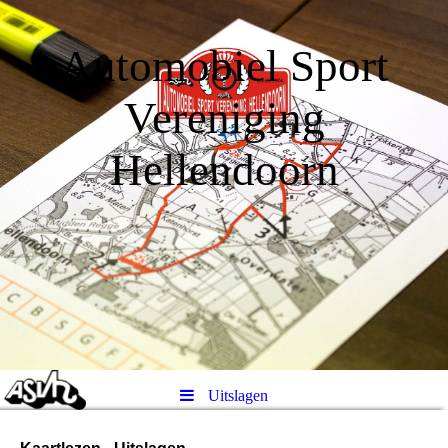
Automobiel Sport
Vereniging
Hellendoorn
Uitslagen