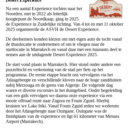
Desert Experience
Na een aantal Experience tochten naar het
Noorden, met in 2022 als letterlijk
hoogtepunt de Noordkaap, ging in 2025
de Experience in Zuidelijke richting. Van 4 tot en met 11 oktober
2025 organiseerde de ASVH de Desert Experience.
De deelnemers konden kiezen om met eigen auto de tocht vanaf
de thuislocatie te ondernemen of om te vliegen naar de
startlocatie in Marrakech en vanaf daar met een huurauto deel te
nemen aan de uitdagende Desert Experience 2025.
De start vond plaats in Marrakech. Hier stond onder andere een
puzzeltocht en verkenning van de stad per fiets op het
programma. De eerste etappe bracht ons vervolgens via het
Atlasgebergte en verschillende kloven naar de hoge zandduinen
nabij Merzouga en de grens van Algerije. De volgende dag
waren er diverse excursies in het duingebied. Onder begeleiding
van een gids vervolgen we daarna onze experience via een
mooie offroad route naar Zagora en Foum Zguid. Hierbij
kruisten we Lake Iriki. Vanaf Foum Zguid reden we wederom
door het Atlasgebergte naar Ouirgane. Ouirgane was de
finishplaats van de experience en ligt 61 kilometer van Menara
Airport (Marrakech).