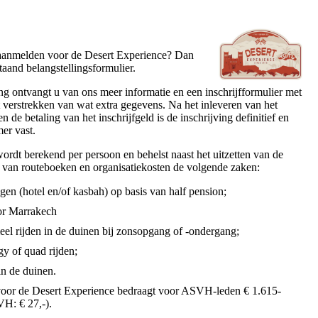
 aanmelden voor de Desert Experience? Dan
taand belangstellingsformulier.
g ontvangt u van ons meer informatie en een inschrijfformulier met
t verstrekken van wat extra gegevens. Na het inleveren van het
en de betaling van het inschrijfgeld is de inschrijving definitief en
mer vast.
wordt berekend per persoon en behelst naast het uitzetten van de
n van routeboeken en organisatiekosten de volgende zaken:
gen (hotel en/of kasbah) op basis van half pension;
oor Marrakech
el rijden in de duinen bij zonsopgang of -ondergang;
y of quad rijden;
n de duinen.
 voor de Desert Experience bedraagt voor ASVH-leden € 1.615-
H: € 27,-).