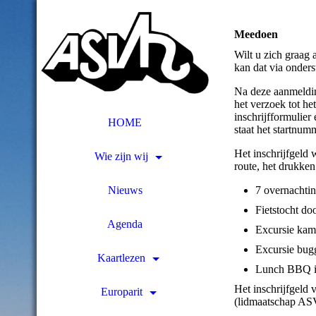
Meedoen
Wilt u zich graag
kan dat via onders
Na deze aanmeldin
het verzoek tot he
inschrijfformulier 
HOME
staat het startnum
Het inschrijfgeld 
Wie zijn wij
route, het drukke
Nieuws
7 overnachtin
Fietstocht d
Agenda
Excursie kame
Excursie bugg
Kaartlezen
Lunch BBQ i
Het inschrijfgeld
Europarit
(lidmaatschap ASV